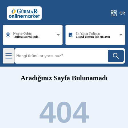
Nereye Gelsin
En Yakın Teslimat
Teslimat adresi seçin!
Listeyi görmek için tıklayın
Aradığınız Sayfa Bulunamadı
404