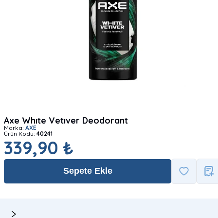
Axe Whıte Vetıver Deodorant
Marka:
AXE
Ürün Kodu:
40241
339,90 ₺
Sepete Ekle