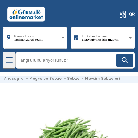
Nereye Gelsin
En Yakın Teslimat
Teslimat adresi seçin!
Listeyi görmek için tıklayın
Anasayfa
»
Meyve ve Sebze
»
Sebze
»
Mevsim Sebzeleri