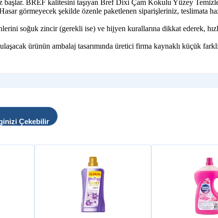
iz başlar. BREF kalitesini taşıyan Bref Dixi Çam Kokulu Yüzey Temizley
. Hasar görmeyecek şekilde özenle paketlenen siparişleriniz, teslimata hazı
i soğuk zincir (gerekli ise) ve hijyen kurallarına dikkat ederek, hızlı
 ulaşacak ürünün ambalaj tasarımında üretici firma kaynaklı küçük farklı
ginizi Çekebilir