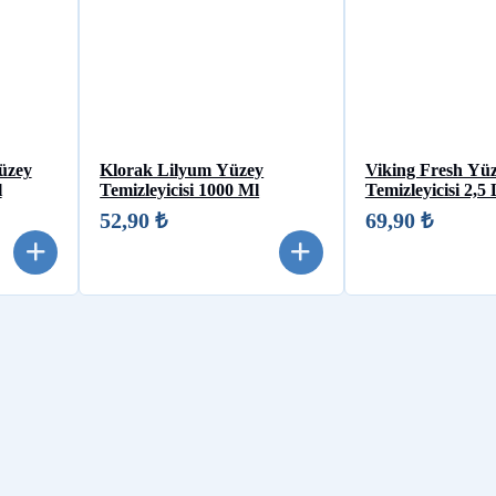
üzey
Klorak Lilyum Yüzey
Viking Fresh Yü
l
Temizleyicisi 1000 Ml
Temizleyicisi 2,5 
52,90 ₺
69,90 ₺