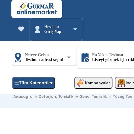
Hesabım
Giriş Yap
Nereye Gelsin
En Yakın Teslimat
Teslimat adresi seçin!
Listeyi görmek için tık
Tüm Kategoriler
Kampanyalar
İndi
Anasayfa
»
Deterjan, Temizlik
»
Genel Temizlik
»
Yüzey Temiz