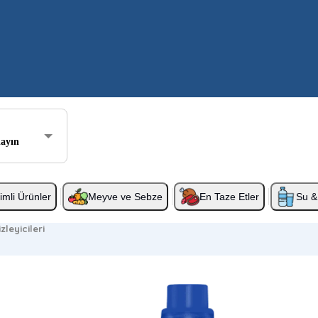
layın
rimli Ürünler
Meyve ve Sebze
En Taze Etler
Su & 
leyicileri