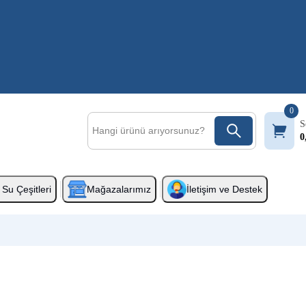
0
S
0
Su Çeşitleri
Mağazalarımız
İletişim ve Destek