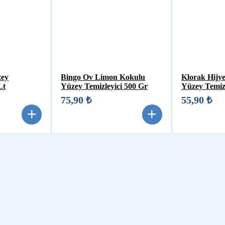
zey
Bingo Ov Limon Kokulu
Klorak Hijy
Lt
Yüzey Temizleyici 500 Gr
Yüzey Temiz
75,90 ₺
55,90 ₺