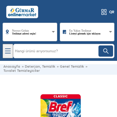
Nereye Gelsin
En Yakın Teslimat
Teslimat adresi seçin!
Listeyi görmek için tıklayın
Anasayfa
»
Deterjan, Temizlik
»
Genel Temizlik
»
Tuvalet Temizleyiciler