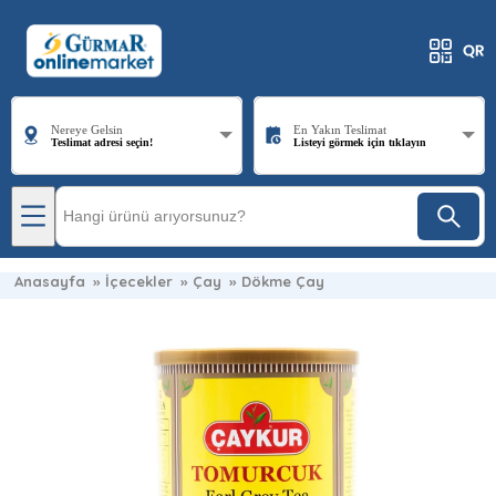
Nereye Gelsin
En Yakın Teslimat
Teslimat adresi seçin!
Listeyi görmek için tıklayın
Anasayfa
»
İçecekler
»
Çay
»
Dökme Çay