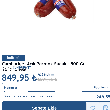
İndirimli
Cumhuriyet Acılı Parmak Sucuk - 500 Gr.
Marka:
CUMHURİYET
Ürün Kodu:
29019
849,95 ₺
%
23
İndirim
1.099,50
₺
Uygulandı
İndirimler
-
249,5
Şarküteri Ürünlerinde Fırsat İndirim
Sepete Ekle