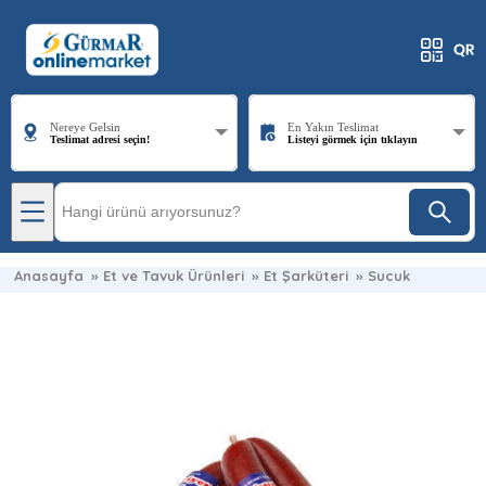
Nereye Gelsin
En Yakın Teslimat
Teslimat adresi seçin!
Listeyi görmek için tıklayın
Anasayfa
»
Et ve Tavuk Ürünleri
»
Et Şarküteri
»
Sucuk