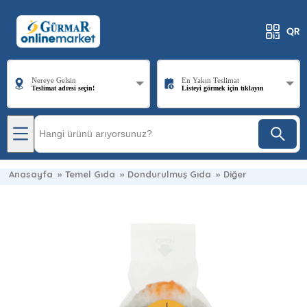
Nereye Gelsin
En Yakın Teslimat
Teslimat adresi seçin!
Listeyi görmek için tıklayın
Anasayfa
»
Temel Gıda
»
Dondurulmuş Gıda
»
Diğer