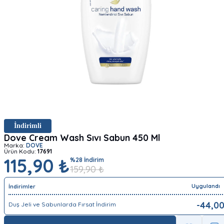
İndirimli
Dove Cream Wash Sıvı Sabun 450 Ml
Marka:
DOVE
Ürün Kodu:
17691
115,90 ₺
%
28
İndirim
159,90
₺
Uygulandı
İndirimler
-
44,0
Duş Jeli ve Sabunlarda Fırsat İndirim