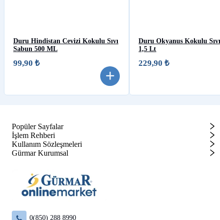
Duru Hindistan Cevizi Kokulu Sıvı
Duru Okyanus Kokulu Sıv
Sabun 500 ML
1,5 Lt
99,90 ₺
229,90 ₺
Popüler Sayfalar
İşlem Rehberi
Kullanım Sözleşmeleri
Gürmar Kurumsal
0(850) 288 8990