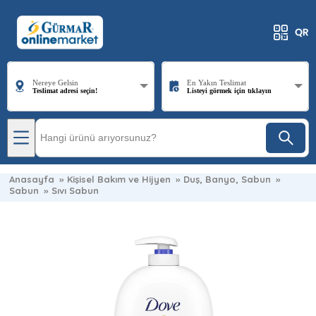
Nereye Gelsin
En Yakın Teslimat
Teslimat adresi seçin!
Listeyi görmek için tıklayın
Anasayfa
»
Kişisel Bakım ve Hijyen
»
Duş, Banyo, Sabun
»
Sabun
»
Sıvı Sabun