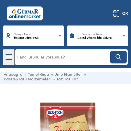
Nereye Gelsin
En Yakın Teslimat
Teslimat adresi seçin!
Listeyi görmek için tıklayın
Anasayfa
»
Temel Gıda
»
Unlu Mamüller
»
Pasta&Tatlı Malzemeleri
»
Toz Tatlılar