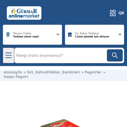
Nereye Gelsin
En Yakın Teslimat
Teslimat adresi seçin!
Listeyi görmek için tıklayın
Anasayfa
»
Süt, Kahvaltılıklar, Şarküteri
»
Peynirler
»
Kaşar Peyniri