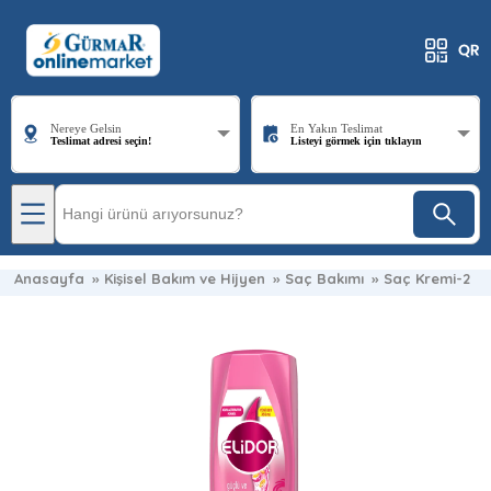
Nereye Gelsin
En Yakın Teslimat
Teslimat adresi seçin!
Listeyi görmek için tıklayın
Anasayfa
»
Kişisel Bakım ve Hijyen
»
Saç Bakımı
»
Saç Kremi-2