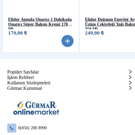
Elidor Anında Onarıcı 1 Dakikada
Elidor Doğanın Enerjisi A
Onarıcı Süper Bakım Kremi 170
Üzüm Çekirdeği Yağı Bak
Ml
350 Ml
179,90 ₺
249,90 ₺
Popüler Sayfalar
İşlem Rehberi
Kullanım Sözleşmeleri
Gürmar Kurumsal
0(850) 288 8990