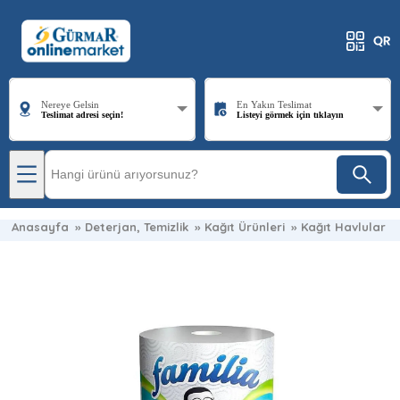
Nereye Gelsin
En Yakın Teslimat
Teslimat adresi seçin!
Listeyi görmek için tıklayın
Anasayfa
»
Deterjan, Temizlik
»
Kağıt Ürünleri
»
Kağıt Havlular