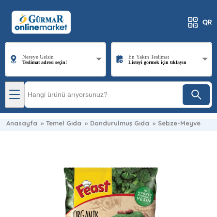
Nereye Gelsin
En Yakın Teslimat
Teslimat adresi seçin!
Listeyi görmek için tıklayın
Anasayfa
»
Temel Gıda
»
Dondurulmuş Gıda
»
Sebze-Meyve