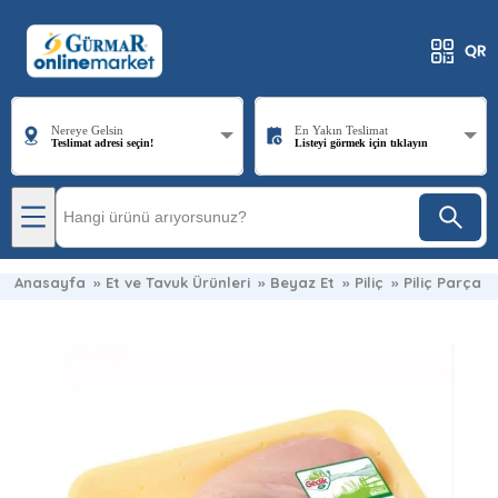
Nereye Gelsin
En Yakın Teslimat
Teslimat adresi seçin!
Listeyi görmek için tıklayın
Anasayfa
»
Et ve Tavuk Ürünleri
»
Beyaz Et
»
Piliç
»
Piliç Parça