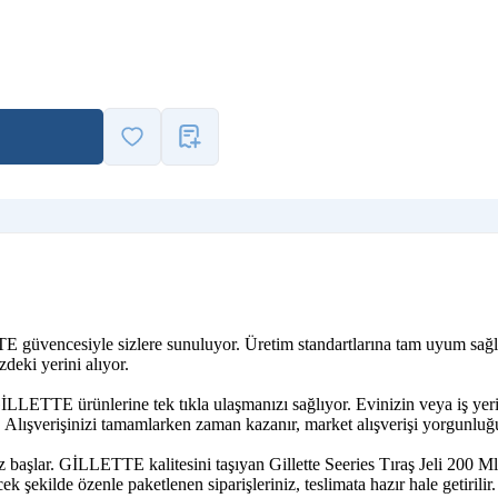
TE güvencesiyle sizlere sunuluyor. Üretim standartlarına tam uyum sağlay
deki yerini alıyor.
LLETTE ürünlerine tek tıkla ulaşmanızı sağlıyor. Evinizin veya iş yeri
. Alışverişinizi tamamlarken zaman kazanır, market alışverişi yorgunluğu
 başlar. GİLLETTE kalitesini taşıyan Gillette Seeries Tıraş Jeli 200 Ml
k şekilde özenle paketlenen siparişleriniz, teslimata hazır hale getirilir.