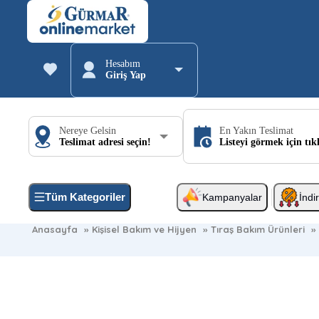
Hesabım
Giriş Yap
Nereye Gelsin
En Yakın Teslimat
Teslimat adresi seçin!
Listeyi görmek için tık
Tüm Kategoriler
Kampanyalar
İndi
Anasayfa
»
Kişisel Bakım ve Hijyen
»
Tıraş Bakım Ürünleri
»