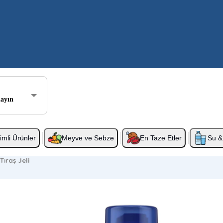
layın
rimli Ürünler
Meyve ve Sebze
En Taze Etler
Su & 
Tıraş Jeli