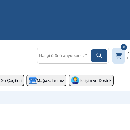
0
S
0
Su Çeşitleri
Mağazalarımız
İletişim ve Destek