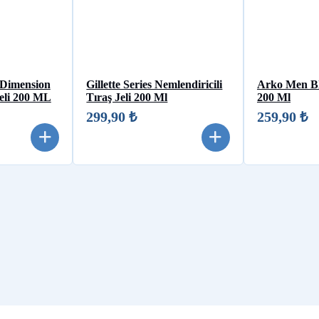
Dimension
Gillette Series Nemlendiricili
Arko Men Bla
eli 200 ML
Tıraş Jeli 200 Ml
200 Ml
299,90 ₺
259,90 ₺