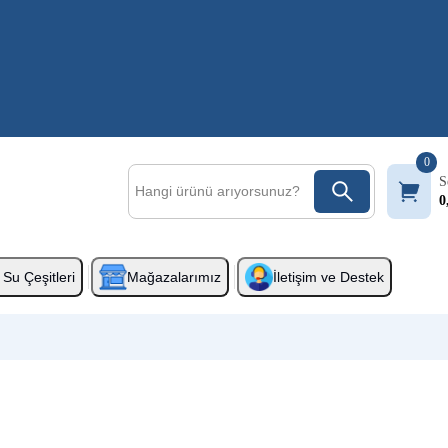
0
S
0
Su Çeşitleri
Mağazalarımız
İletişim ve Destek