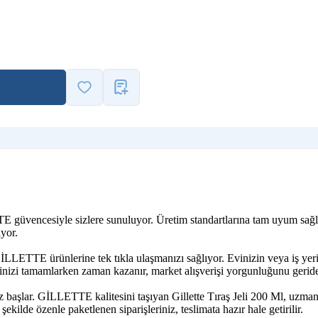
TE güvencesiyle sizlere sunuluyor. Üretim standartlarına tam uyum sağlay
yor.
LLETTE ürünlerine tek tıkla ulaşmanızı sağlıyor. Evinizin veya iş yerin
şinizi tamamlarken zaman kazanır, market alışverişi yorgunluğunu geride 
z başlar. GİLLETTE kalitesini taşıyan Gillette Tıraş Jeli 200 Ml, uzman 
ekilde özenle paketlenen siparişleriniz, teslimata hazır hale getirilir.