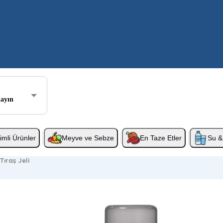
layın
rimli Ürünler
Meyve ve Sebze
En Taze Etler
Su & 
Tıraş Jeli