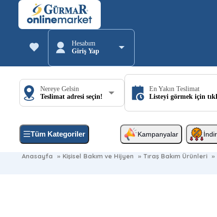
Hesabım
Giriş Yap
Nereye Gelsin
En Yakın Teslimat
Teslimat adresi seçin!
Listeyi görmek için tık
Tüm Kategoriler
Kampanyalar
İndi
Anasayfa
»
Kişisel Bakım ve Hijyen
»
Tıraş Bakım Ürünleri
»