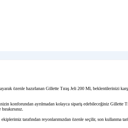
arak özenle hazırlanan Gillette Tıraş Jeli 200 Ml, beklentilerinizi kar
izin konforundan ayrılmadan kolayca sipariş edebileceğiniz Gillette Tı
bırakırsınız.
ekiplerimiz tarafından reyonlarımızdan özenle seçilir, son kullanma tar