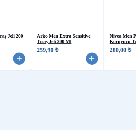
ıraş Jeli 200
Arko Men Extra Sensitive
Nivea Men P
Tıraş Jeli 200 Ml
Koruyucu Tı
259,90 ₺
280,00 ₺