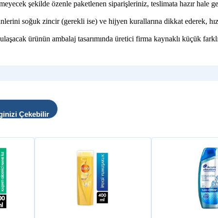
rmeyecek şekilde özenle paketlenen siparişleriniz, teslimata hazır hale geti
ni soğuk zincir (gerekli ise) ve hijyen kurallarına dikkat ederek, hızl
 ulaşacak ürünün ambalaj tasarımında üretici firma kaynaklı küçük farklı
ginizi Çekebilir