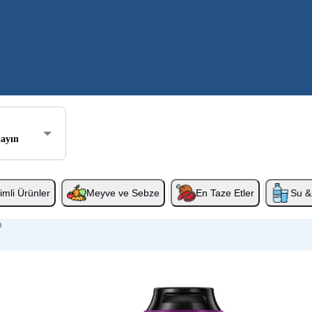
layın
rimli Ürünler
Meyve ve Sebze
En Taze Etler
Su & 
n