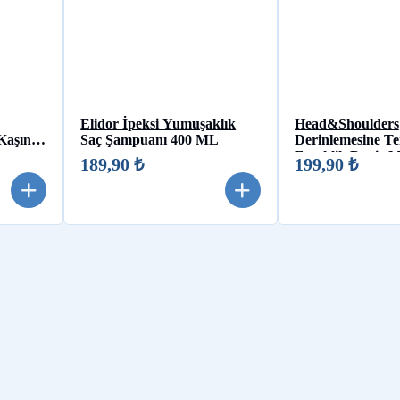
Elidor İpeksi Yumuşaklık
Head&Shoulders
Kaşıntı
Saç Şampuanı 400 ML
Derinlemesine T
Ferahlik Deniz M
189,90 ₺
199,90 ₺
300ML