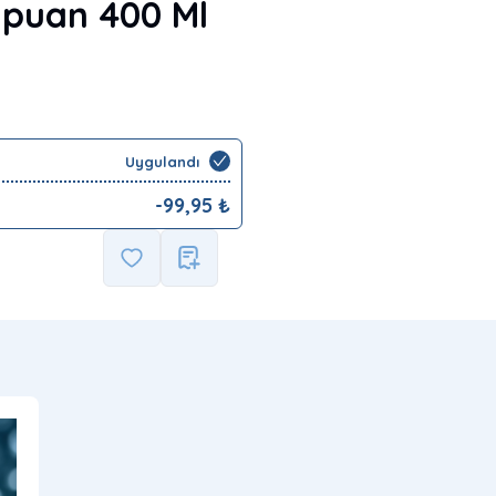
mpuan 400 Ml
Uygulandı
-
99,95
₺