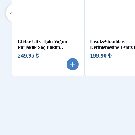
Elidor Ultra Işıltı Yoğun
Head&Shoulders
Parlaklık Saç Bakım
Derinlemesine Temiz 
Şampuanı 400 Ml
Giderici Nane 300ML
249,95 ₺
199,90 ₺