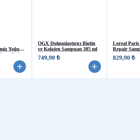
OGX Dolgunlaştırıcı Biotin
Loreal Paris
emiz Yoğun
ve Kolajen Şampuan 385 ml
Repair Şam
ineralleri
749,90 ₺
829,90 ₺