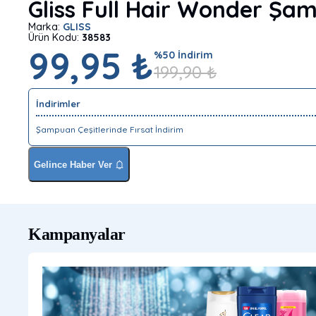
Gliss Full Hair Wonder Şa
Marka:
GLISS
Ürün Kodu:
38583
99,95 ₺
%
50
İndirim
199,90
₺
İndirimler
Şampuan Çeşitlerinde Fırsat İndirim
Gelince Haber Ver
Kampanyalar