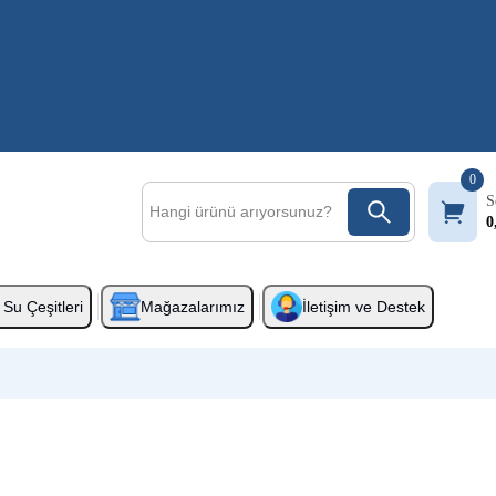
0
S
0
Su Çeşitleri
Mağazalarımız
İletişim ve Destek