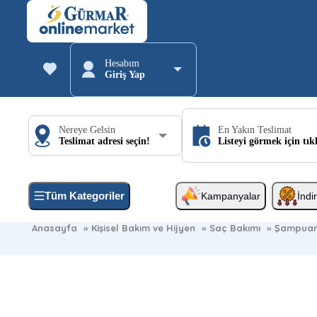
Hesabım
Giriş Yap
Nereye Gelsin
En Yakın Teslimat
Teslimat adresi seçin!
Listeyi görmek için tık
Tüm Kategoriler
Kampanyalar
İndi
Anasayfa
»
Kişisel Bakım ve Hijyen
»
Saç Bakımı
»
Şampua