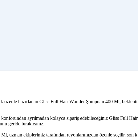
rak özenle hazırlanan Gliss Full Hair Wonder Şampuan 400 Ml, beklentil
in konforundan ayrılmadan kolayca sipariş edebileceğiniz Gliss Full Ha
nu geride bırakırsınız.
 Ml, uzman ekiplerimiz tarafından reyonlarımızdan özenle seçilir, son 