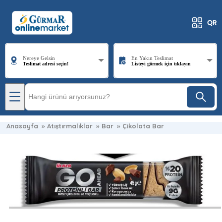
Nereye Gelsin
En Yakın Teslimat
Teslimat adresi seçin!
Listeyi görmek için tıklayın
Anasayfa
»
Atıştırmalıklar
»
Bar
»
Çikolata Bar