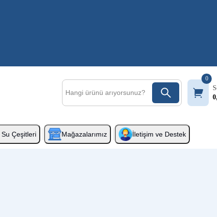
0
S
0
Su Çeşitleri
Mağazalarımız
İletişim ve Destek