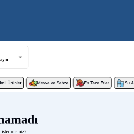
layın
rimli Ürünler
Meyve ve Sebze
En Taze Etler
Su & 
unamadı
 ister misiniz?