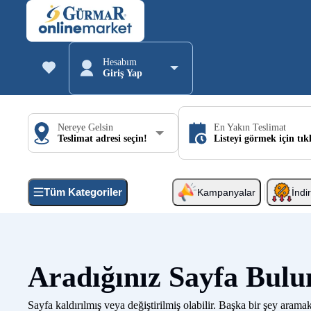
Hesabım
Giriş Yap
Nereye Gelsin
En Yakın Teslimat
Teslimat adresi seçin!
Listeyi görmek için tık
Tüm Kategoriler
Kampanyalar
İndi
Aradığınız Sayfa Bul
Sayfa kaldırılmış veya değiştirilmiş olabilir. Başka bir şey aramak