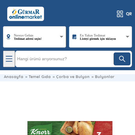
Nereye Gelsin
En Yakın Teslimat
Teslimat adresi seçin!
Listeyi görmek için tıklayın
Anasayfa
»
Temel Gıda
»
Çorba ve Bulyon
»
Bulyonlar