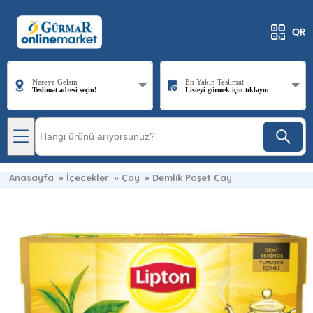
Nereye Gelsin
En Yakın Teslimat
Teslimat adresi seçin!
Listeyi görmek için tıklayın
Anasayfa
»
İçecekler
»
Çay
»
Demlik Poşet Çay