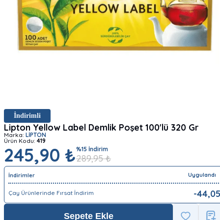
İndirimli
Lipton Yellow Label Demlik Poşet 100'lü 320 Gr
Marka:
LİPTON
Ürün Kodu:
419
245,90 ₺
%
15
İndirim
289,95
₺
Uygulandı
İndirimler
-
44,0
Çay Ürünlerinde Fırsat İndirim
Sepete Ekle