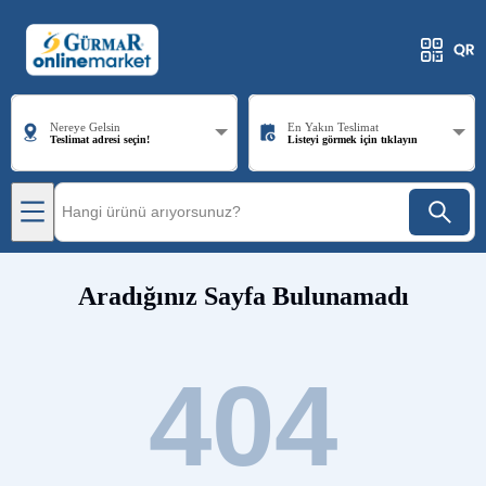
Nereye Gelsin
En Yakın Teslimat
Teslimat adresi seçin!
Listeyi görmek için tıklayın
Aradığınız Sayfa Bulunamadı
404