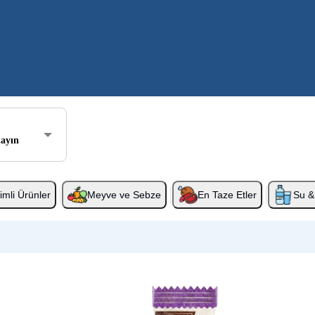
layın
rimli Ürünler
Meyve ve Sebze
En Taze Etler
Su & 