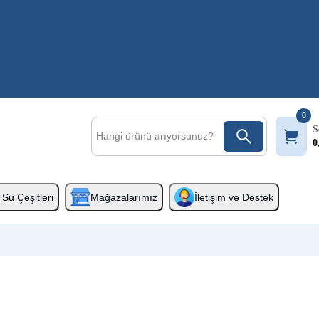
0
S
0
Su Çeşitleri
Mağazalarımız
İletişim ve Destek