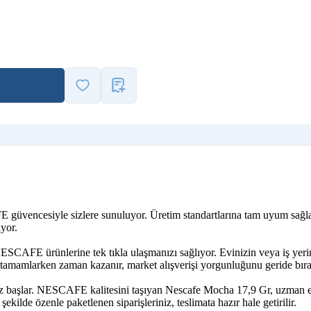
FE güvencesiyle sizlere sunuluyor. Üretim standartlarına tam uyum sağl
yor.
NESCAFE ürünlerine tek tıkla ulaşmanızı sağlıyor. Evinizin veya iş ye
i tamamlarken zaman kazanır, market alışverişi yorgunluğunu geride bıra
iz başlar. NESCAFE kalitesini taşıyan Nescafe Mocha 17,9 Gr, uzman eki
ekilde özenle paketlenen siparişleriniz, teslimata hazır hale getirilir.