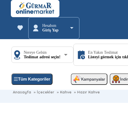
Hesabım
Giriş Yap
Nereye Gelsin
En Yakın Teslimat
Teslimat adresi seçin!
Listeyi görmek için tık
Tüm Kategoriler
Kampanyalar
İndi
Anasayfa
»
İçecekler
»
Kahve
»
Hazır Kahve