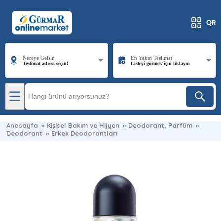
Nereye Gelsin
En Yakın Teslimat
Teslimat adresi seçin!
Listeyi görmek için tıklayın
Anasayfa
»
Kişisel Bakım ve Hijyen
»
Deodorant, Parfüm
»
Deodorant
»
Erkek Deodorantları