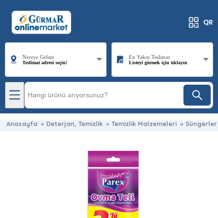
Nereye Gelsin
En Yakın Teslimat
Teslimat adresi seçin!
Listeyi görmek için tıklayın
Anasayfa
»
Deterjan, Temizlik
»
Temizlik Malzemeleri
»
Süngerler