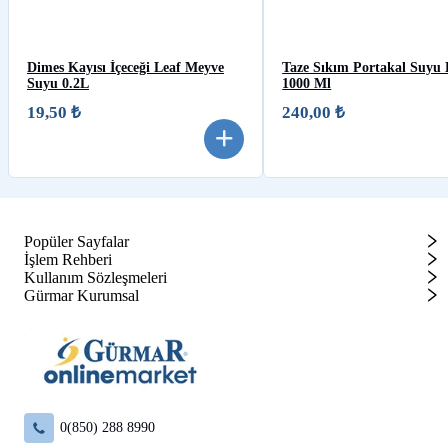
Dimes Kayısı İçeceği Leaf Meyve
Taze Sıkım Portakal Suyu
Suyu 0.2L
1000 Ml
19,50 ₺
240,00 ₺
Popüler Sayfalar
İşlem Rehberi
Kullanım Sözleşmeleri
Gürmar Kurumsal
0(850) 288 8990