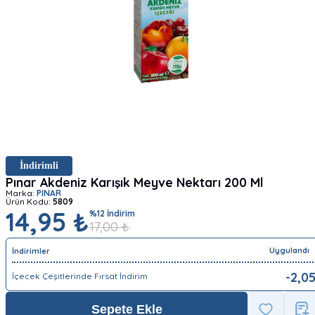
İndirimli
Pınar Akdeniz Karışık Meyve Nektarı 200 Ml
Marka:
PINAR
Ürün Kodu:
5809
14,95 ₺
%
12
İndirim
17,00
₺
Uygulandı
İndirimler
-
2,0
İçecek Çeşitlerinde Fırsat İndirim
Sepete Ekle