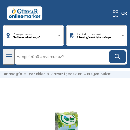
Nereye Gelsin
En Yakın Teslimat
Teslimat adresi seçin!
Listeyi görmek için tıklayın
Anasayfa
»
İçecekler
»
Gazsız İçecekler
»
Meyve Suları