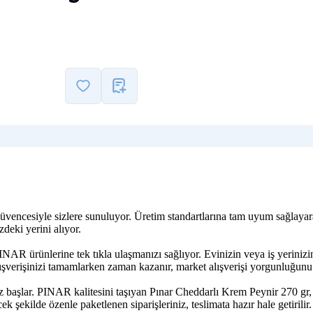
güvencesiyle sizlere sunuluyor. Üretim standartlarına tam uyum sağlayar
deki yerini alıyor.
INAR ürünlerine tek tıkla ulaşmanızı sağlıyor. Evinizin veya iş yerini
ışverişinizi tamamlarken zaman kazanır, market alışverişi yorgunluğunu 
z başlar. PINAR kalitesini taşıyan Pınar Cheddarlı Krem Peynir 270 gr, 
k şekilde özenle paketlenen siparişleriniz, teslimata hazır hale getirilir.