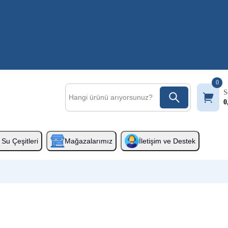
0
S
0
Su Çeşitleri
Mağazalarımız
İletişim ve Destek