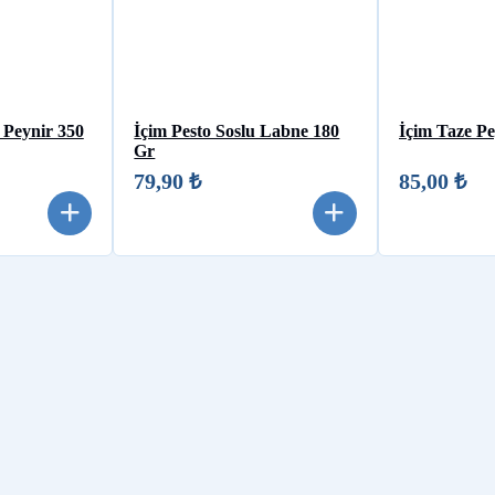
Peynir 350
İçim Pesto Soslu Labne 180
İçim Taze Pe
Gr
79,90 ₺
85,00 ₺