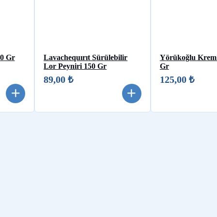
50 Gr
Lavachequırıt Sürülebilir
Yörükoğlu Krem 
Lor Peyniri 150 Gr
Gr
89,00 ₺
125,00 ₺