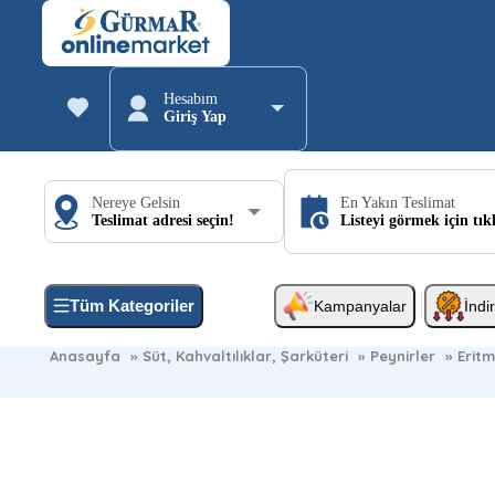
Hesabım
Giriş Yap
Nereye Gelsin
En Yakın Teslimat
Teslimat adresi seçin!
Listeyi görmek için tık
Tüm Kategoriler
Kampanyalar
İndi
Anasayfa
»
Süt, Kahvaltılıklar, Şarküteri
»
Peynirler
»
Eritm