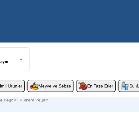
layın
rimli Ürünler
Meyve ve Sebze
En Taze Etler
Su & 
e Peyniri
»
Krem Peynir