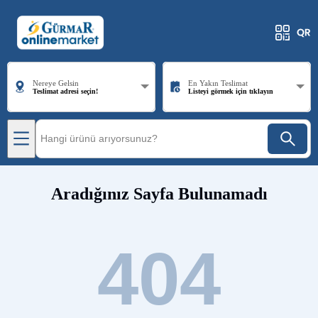
Nereye Gelsin
En Yakın Teslimat
Teslimat adresi seçin!
Listeyi görmek için tıklayın
Aradığınız Sayfa Bulunamadı
404