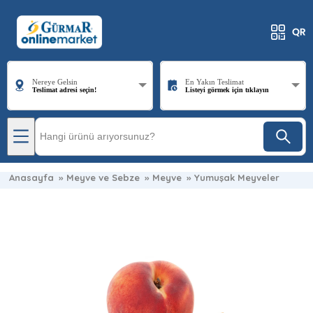
Nereye Gelsin
En Yakın Teslimat
Teslimat adresi seçin!
Listeyi görmek için tıklayın
Anasayfa
»
Meyve ve Sebze
»
Meyve
»
Yumuşak Meyveler