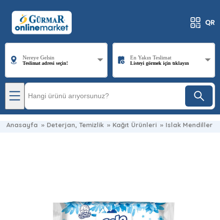
Nereye Gelsin
En Yakın Teslimat
Teslimat adresi seçin!
Listeyi görmek için tıklayın
Anasayfa
»
Deterjan, Temizlik
»
Kağıt Ürünleri
»
Islak Mendiller