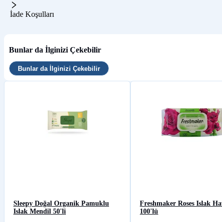
İade Koşulları
Bunlar da İlginizi Çekebilir
Bunlar da İlginizi Çekebilir
Sleepy Doğal Organik Pamuklu
Freshmaker Roses Islak Ha
Islak Mendil 50'li
100'lü