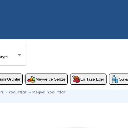
layın
rimli Ürünler
Meyve ve Sebze
En Taze Etler
Su & 
ri
»
Yoğurtlar
»
Meyveli Yoğurtlar