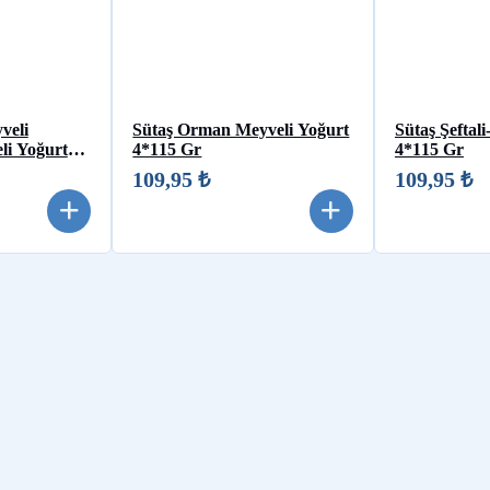
veli
Sütaş Orman Meyveli Yoğurt
Sütaş Şeftali
li Yoğurt
4*115 Gr
4*115 Gr
109,95 ₺
109,95 ₺