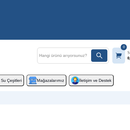
0
S
0
Su Çeşitleri
Mağazalarımız
İletişim ve Destek