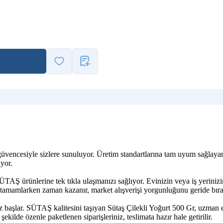
güvencesiyle sizlere sunuluyor. Üretim standartlarına tam uyum sağlayar
yor.
ÜTAŞ ürünlerine tek tıkla ulaşmanızı sağlıyor. Evinizin veya iş yeriniz
i tamamlarken zaman kazanır, market alışverişi yorgunluğunu geride bıra
z başlar. SÜTAŞ kalitesini taşıyan Sütaş Çilekli Yoğurt 500 Gr, uzman ek
ekilde özenle paketlenen siparişleriniz, teslimata hazır hale getirilir.