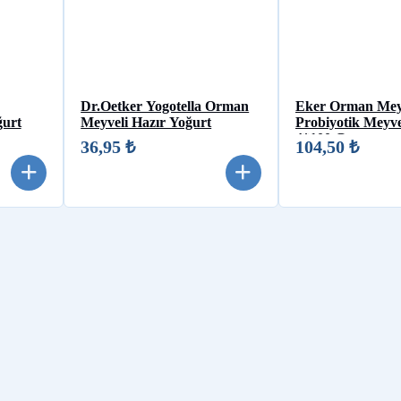
Dr.Oetker Yogotella Orman
Eker Orman Mey
ğurt
Meyveli Hazır Yoğurt
Probiyotik Meyve
4*100 Gr
36,95 ₺
104,50 ₺