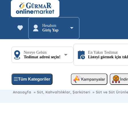
Hesabım
Giriş Yap
Nereye Gelsin
En Yakın Teslimat
Teslimat adresi seçin!
Listeyi görmek için tık
Tüm Kategoriler
Kampanyalar
İndi
Anasayfa
»
Süt, Kahvaltılıklar, Şarküteri
»
Süt ve Süt Ürünle