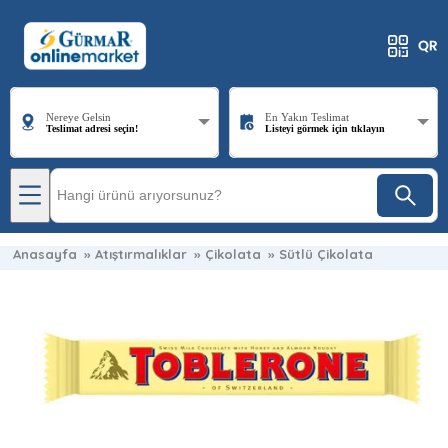
Nereye Gelsin
En Yakın Teslimat
Teslimat adresi seçin!
Listeyi görmek için tıklayın
Anasayfa
»
Atıştırmalıklar
»
Çikolata
»
Sütlü Çikolata