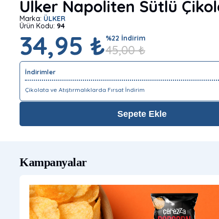
Ülker Napoliten Sütlü Çikol
Marka:
ÜLKER
Ürün Kodu:
94
34,95 ₺
%
22
İndirim
45,00
₺
İndirimler
Çikolata ve Atıştırmalıklarda Fırsat İndirim
Sepete Ekle
Kampanyalar