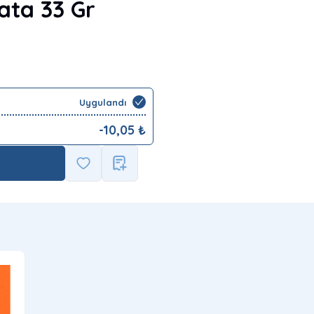
ata 33 Gr
Uygulandı
-
10,05
₺