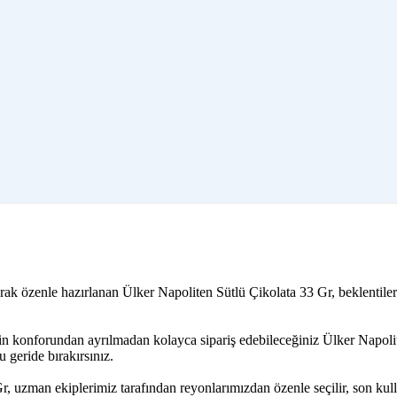
ak özenle hazırlanan Ülker Napoliten Sütlü Çikolata 33 Gr, beklentiler
zin konforundan ayrılmadan kolayca sipariş edebileceğiniz Ülker Napoli
 geride bırakırsınız.
r, uzman ekiplerimiz tarafından reyonlarımızdan özenle seçilir, son ku