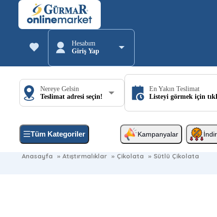
Hesabım
Giriş Yap
Nereye Gelsin
En Yakın Teslimat
Teslimat adresi seçin!
Listeyi görmek için tık
Tüm Kategoriler
Kampanyalar
İndi
Anasayfa
»
Atıştırmalıklar
»
Çikolata
»
Sütlü Çikolata