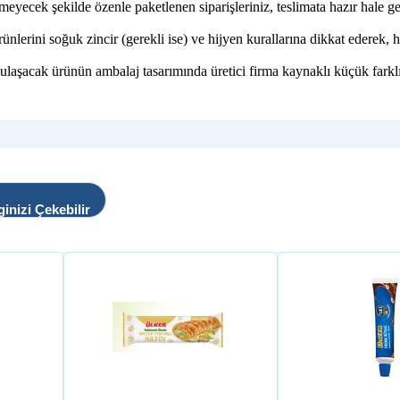
rmeyecek şekilde özenle paketlenen siparişleriniz, teslimata hazır hale geti
ni soğuk zincir (gerekli ise) ve hijyen kurallarına dikkat ederek, hız
 ulaşacak ürünün ambalaj tasarımında üretici firma kaynaklı küçük farklı
ginizi Çekebilir