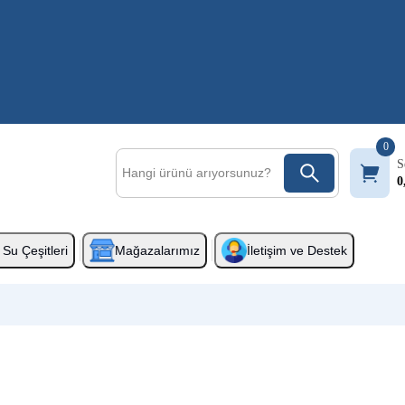
0
S
0
Su Çeşitleri
Mağazalarımız
İletişim ve Destek