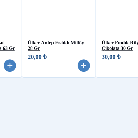
at
Ülker Antep Fıstıklı Milföy
Ülker Fındık Rü
ta 63 Gr
28 Gr
Çikolata 30 Gr
20,00 ₺
30,00 ₺