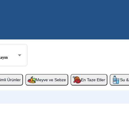
layın
rimli Ürünler
Meyve ve Sebze
En Taze Etler
Su & 