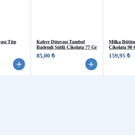
yası Tüp
Kahve Dünyası Tambol
Milka Bütün 
Bademli Sütlü Çikolata 77 Gr
Çikolata 90 
85,00 ₺
159,95 ₺