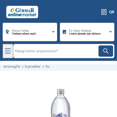
Nereye Gelsin
En Yakın Teslimat
Teslimat adresi seçin!
Listeyi görmek için tıklayın
Anasayfa
»
İçecekler
»
Su