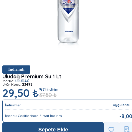
İndirimli
Uludağ Premium Su 1 Lt
Marka:
ULUDAĞ
Ürün Kodu:
23492
29,50 ₺
%
21
İndirim
37,50
₺
Uygulandı
İndirimler
-
8,0
İçecek Çeşitlerinde Fırsat İndirim
Sepete Ekle