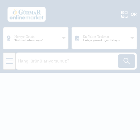
Nereye Gelsin
En Yakın Teslimat
Teslimat adresi seçin!
Listeyi görmek için tıklayın