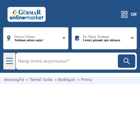
Nereye Gelsin
En Yakın Teslimat
Teslimat adresi seçin!
Listeyi görmek için tıklayın
Anasayfa
»
Temel Gıda
»
Bakliyat
»
Pirinç