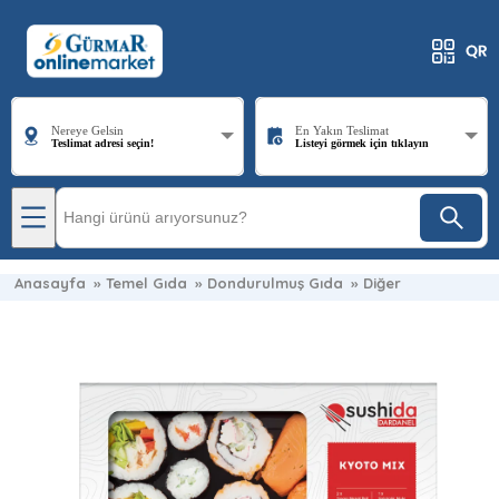
Nereye Gelsin
En Yakın Teslimat
Teslimat adresi seçin!
Listeyi görmek için tıklayın
Anasayfa
»
Temel Gıda
»
Dondurulmuş Gıda
»
Diğer