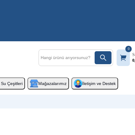
0
S
0
Su Çeşitleri
Mağazalarımız
İletişim ve Destek