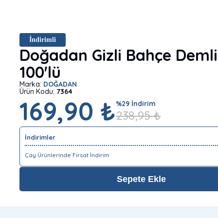
İndirimli
Doğadan Gizli Bahçe Demli
100'lü
Marka:
DOĞADAN
Ürün Kodu:
7364
169,90 ₺
%
29
İndirim
238,95
₺
İndirimler
Çay Ürünlerinde Fırsat İndirim
Sepete Ekle