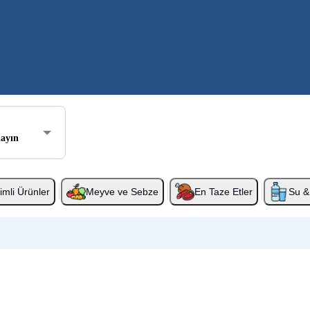
layın
rimli Ürünler
Meyve ve Sebze
En Taze Etler
Su & 