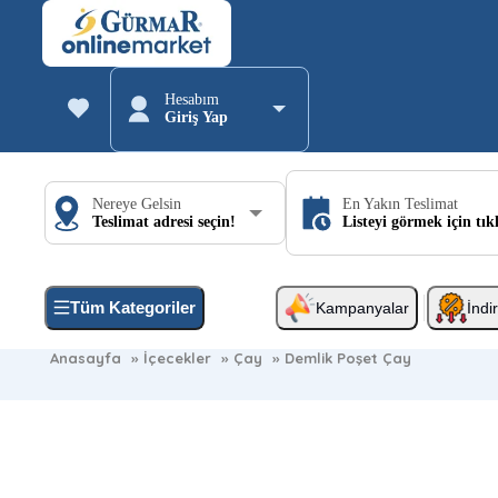
Hesabım
Giriş Yap
Nereye Gelsin
En Yakın Teslimat
Teslimat adresi seçin!
Listeyi görmek için tık
Tüm Kategoriler
Kampanyalar
İndi
Anasayfa
»
İçecekler
»
Çay
»
Demlik Poşet Çay