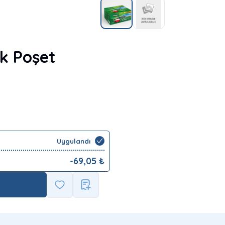
k Poşet
Uygulandı
-
69,05
₺