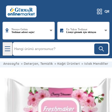
Nereye Gelsin
En Yakın Teslimat
Teslimat adresi seçin!
Listeyi görmek için tıklayın
Anasayfa
»
Deterjan, Temizlik
»
Kağıt Ürünleri
»
Islak Mendiller