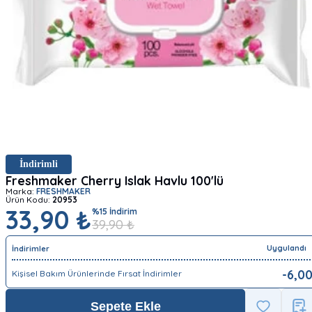
İndirimli
Freshmaker Cherry Islak Havlu 100'lü
Marka:
FRESHMAKER
Ürün Kodu:
20953
33,90 ₺
%
15
İndirim
39,90
₺
Uygulandı
İndirimler
-
6,0
Kişisel Bakım Ürünlerinde Fırsat İndirimler
Sepete Ekle