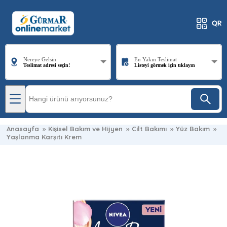
Nereye Gelsin
En Yakın Teslimat
Teslimat adresi seçin!
Listeyi görmek için tıklayın
Anasayfa
»
Kişisel Bakım ve Hijyen
»
Cilt Bakımı
»
Yüz Bakım
»
Yaşlanma Karşıtı Krem