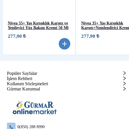
Nivea 55+ Yaş Kırışıklık Karşıtı ve
Nivea 35+ Yaş Kırışıklık
Yenileyici Yüz Bakım Kremi 50 Ml
Karşıtı+Nemlendirici Kre
277,90 ₺
277,90 ₺
Popüler Sayfalar
İşlem Rehberi
Kullanım Sözleşmeleri
Gürmar Kurumsal
0(850) 288 8990