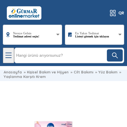
Nereye Gelsin
En Yakın Teslimat
Teslimat adresi seçin!
Listeyi görmek için tıklayın
Anasayfa
»
Kişisel Bakım ve Hijyen
»
Cilt Bakımı
»
Yüz Bakım
»
Yaşlanma Karşıtı Krem