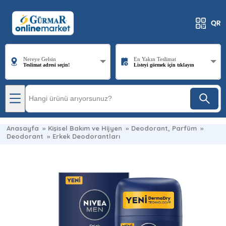
Nereye Gelsin
En Yakın Teslimat
Teslimat adresi seçin!
Listeyi görmek için tıklayın
Anasayfa
»
Kişisel Bakım ve Hijyen
»
Deodorant, Parfüm
»
Deodorant
»
Erkek Deodorantları