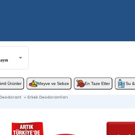
layın
rimli Ürünler
Meyve ve Sebze
En Taze Etler
Su & 
Deodorant
»
Erkek Deodorantları