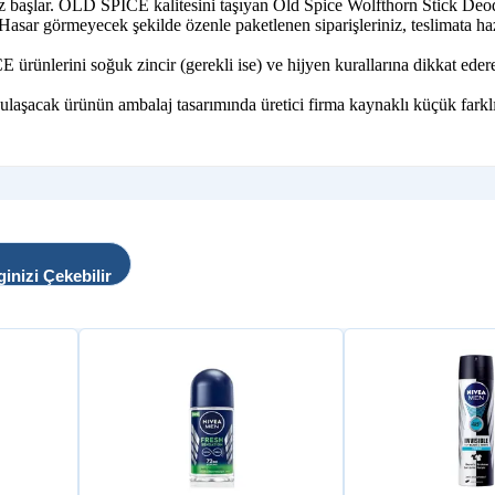
iz başlar. OLD SPICE kalitesini taşıyan Old Spice Wolfthorn Stick Deod
. Hasar görmeyecek şekilde özenle paketlenen siparişleriniz, teslimata hazı
lerini soğuk zincir (gerekli ise) ve hijyen kurallarına dikkat ederek,
 ulaşacak ürünün ambalaj tasarımında üretici firma kaynaklı küçük farklı
ginizi Çekebilir