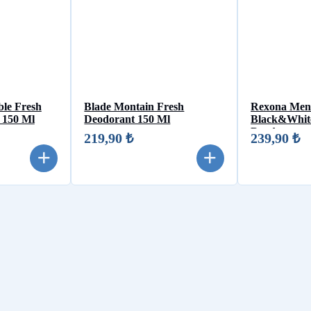
ble Fresh
Blade Montain Fresh
Rexona Men 
 150 Ml
Deodorant 150 Ml
Black&Whit
Deodorant
219,90 ₺
239,90 ₺