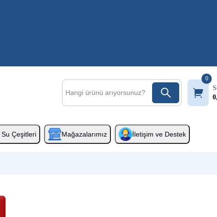
0
S
0
Su Çeşitleri
Mağazalarımız
İletişim ve Destek