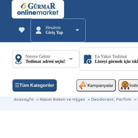
Hesabım
Giriş Yap
Nereye Gelsin
En Yakın Teslimat
Teslimat adresi seçin!
Listeyi görmek için tık
Tüm Kategoriler
Kampanyalar
İndi
Anasayfa
»
Kişisel Bakım ve Hijyen
»
Deodorant, Parfüm
»