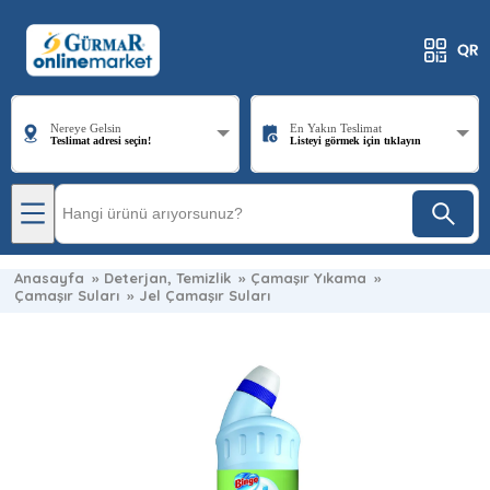
Nereye Gelsin
En Yakın Teslimat
Teslimat adresi seçin!
Listeyi görmek için tıklayın
Anasayfa
»
Deterjan, Temizlik
»
Çamaşır Yıkama
»
Çamaşır Suları
»
Jel Çamaşır Suları