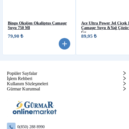
Bingo Oksijen Okaliptus Çamaşır
Ace Ultra Power Jel Çiçek
Suyu 750 Ml
Çamaşır Suyu &Yağ Çözüc
Gr
79,90 ₺
89,95 ₺
Popüler Sayfalar
İşlem Rehberi
Kullanım Sözleşmeleri
Gürmar Kurumsal
0(850) 288 8990