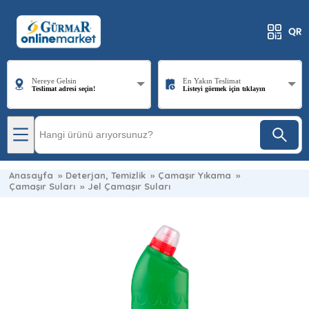
Nereye Gelsin
En Yakın Teslimat
Teslimat adresi seçin!
Listeyi görmek için tıklayın
Anasayfa
»
Deterjan, Temizlik
»
Çamaşır Yıkama
»
Çamaşır Suları
»
Jel Çamaşır Suları