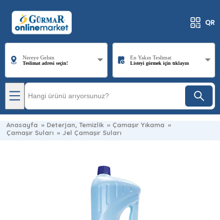
Nereye Gelsin
En Yakın Teslimat
Teslimat adresi seçin!
Listeyi görmek için tıklayın
Anasayfa
»
Deterjan, Temizlik
»
Çamaşır Yıkama
»
Çamaşır Suları
»
Jel Çamaşır Suları