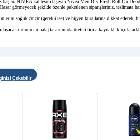
iz başlar. NİVEA kalitesini taşıyan Nivea Men Dry Fresh Roll-On Deodo
. Hasar görmeyecek şekilde özenle paketlenen siparişleriniz, teslimata hazı
ni soğuk zincir (gerekli ise) ve hijyen kurallarına dikkat ederek, hızl
 ulaşacak ürünün ambalaj tasarımında üretici firma kaynaklı küçük farklı
ginizi Çekebilir