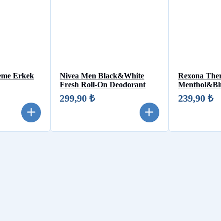
eme Erkek
Nivea Men Black&White
Rexona The
Fresh Roll-On Deodorant
Menthol&Blu
299,90 ₺
239,90 ₺