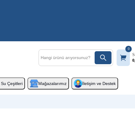
0
S
0
Su Çeşitleri
Mağazalarımız
İletişim ve Destek