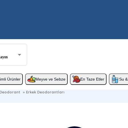
layın
rimli Ürünler
Meyve ve Sebze
En Taze Etler
Su & 
Deodorant
»
Erkek Deodorantları