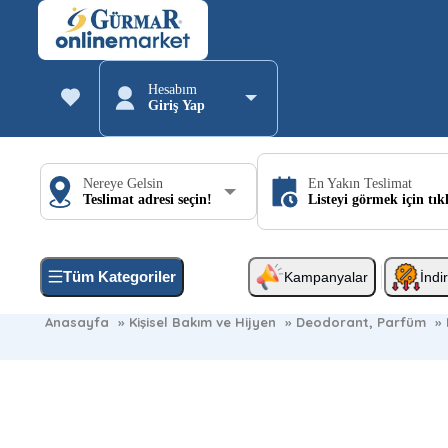
Hesabım
Giriş Yap
Nereye Gelsin
En Yakın Teslimat
Teslimat adresi seçin!
Listeyi görmek için tık
Tüm Kategoriler
Kampanyalar
İndi
Anasayfa
»
Kişisel Bakım ve Hijyen
»
Deodorant, Parfüm
»